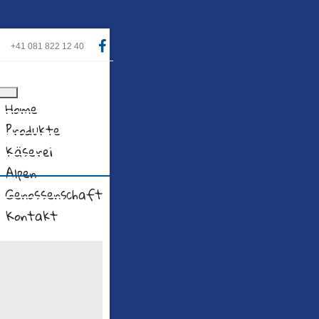
+41 081 822 12 40
Home
Produkte
Käserei
Alpen
Genossenschaft
Kontakt