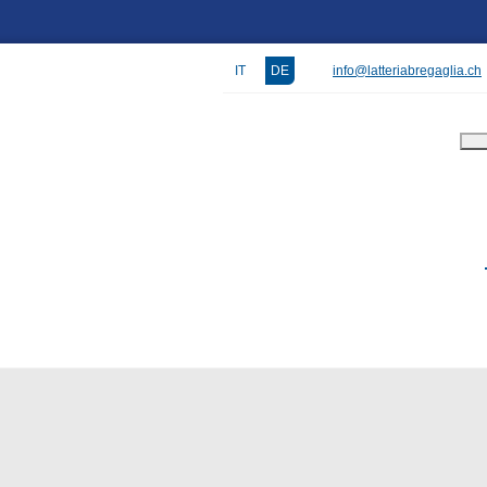
IT
DE
info@latteriabregaglia.ch