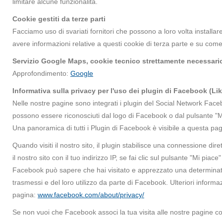
limitare alcune funzionalità.
Cookie gestiti da terze parti
Facciamo uso di svariati fornitori che possono a loro volta installa
avere informazioni relative a questi cookie di terza parte e su come d
Servizio Google Maps, cookie tecnico strettamente necessari
Approfondimento:
Google
Informativa sulla privacy per l'uso dei plugin di Facebook (Li
Nelle nostre pagine sono integrati i plugin del Social Network Fac
possono essere riconosciuti dal logo di Facebook o dal pulsante "Mi 
Una panoramica di tutti i Plugin di Facebook è visibile a questa pa
Quando visiti il nostro sito, il plugin stabilisce una connessione dir
il nostro sito con il tuo indirizzo IP, se fai clic sul pulsante "Mi pi
Facebook può sapere che hai visitato e apprezzato una determinat
trasmessi e del loro utilizzo da parte di Facebook. Ulteriori informa
pagina:
www.facebook.com/about/privacy/
Se non vuoi che Facebook associ la tua visita alle nostre pagine co