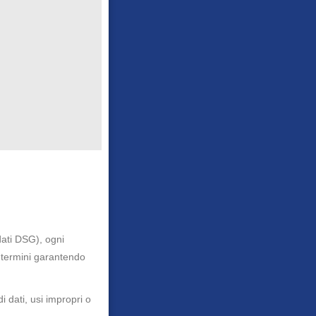
dati DSG), ogni
i termini garantendo
i dati, usi impropri o