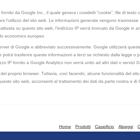
fornito da Google Inc., il quale genera i cosidetti "cookie", file di test
zare l'utilizzo del sito web. Le informazioni generate vengono trasmess
attivata su questo sito web, l'indirizzo IP verrà troncato da Google in antic
ordo economico europeo.
n server di Google e abbreviato successivamente. Google utilizzerà quest
le potrà trasferire queste informazioni a terzi se richiesto dalla legge o
zzo IP fornito a Google Analytics non verrà unito ad altri dati o servizi 
i del proprio browser. Tuttavia, così facendo, alcune funzionalità del si
questo sito web, acconsenti al trattamento dei dati da parte nostra e di
Home
Prodotti
Caseificio
Alpeggi
C