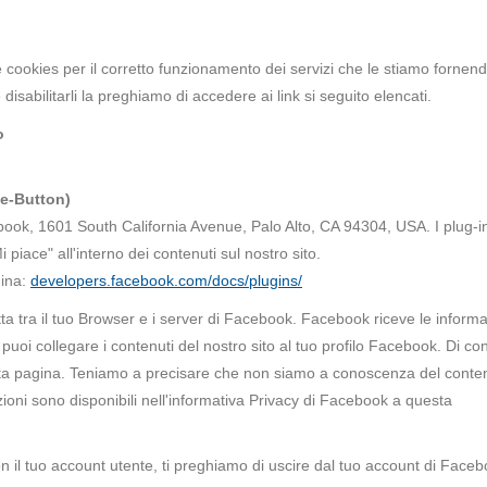
re cookies per il corretto funzionamento dei servizi che le stiamo fornen
isabilitarli la preghiamo di accedere ai link si seguito elencati.
o
ke-Button)
ebook, 1601 South California Avenue, Palo Alto, CA 94304, USA. I plug-
piace" all'interno dei contenuti sul nostro sito.
gina:
developers.facebook.com/docs/plugins/
etta tra il tuo Browser e i server di Facebook. Facebook riceve le informa
ace" puoi collegare i contenuti del nostro sito al tuo profilo Facebook. Di 
a pagina. Teniamo a precisare che non siamo a conoscenza del conten
zioni sono disponibili nell'informativa Privacy di Facebook a questa
n il tuo account utente, ti preghiamo di uscire dal tuo account di Faceb