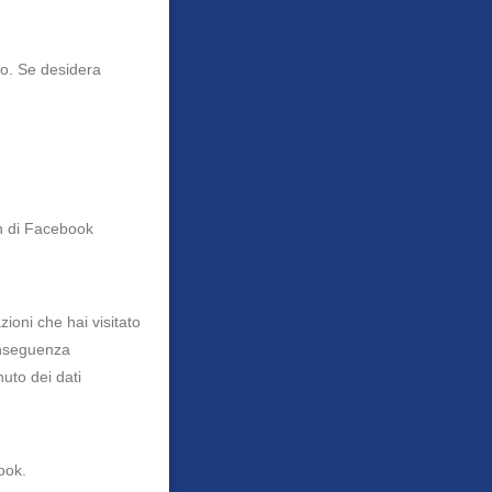
do. Se desidera
in di Facebook
zioni che hai visitato
conseguenza
uto dei dati
ook.