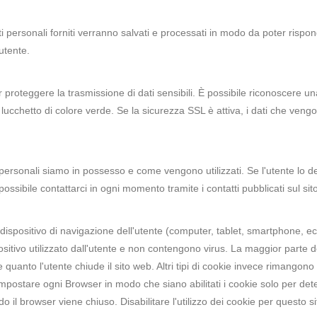
 dati personali forniti verranno salvati e processati in modo da poter rispon
utente.
er proteggere la trasmissione di dati sensibili. È possibile riconoscere 
 lucchetto di colore verde. Se la sicurezza SSL è attiva, i dati che ven
i personali siamo in possesso e come vengono utilizzati. Se l'utente lo de
possibile contattarci in ogni momento tramite i contatti pubblicati sul sit
al dispositivo di navigazione dell'utente (computer, tablet, smartphone, e
spositivo utilizzato dall'utente e non contengono virus. La maggior parte 
uanto l'utente chiude il sito web. Altri tipi di cookie invece rimangono
mpostare ogni Browser in modo che siano abilitati i cookie solo per dete
o il browser viene chiuso. Disabilitare l'utilizzo dei cookie per questo 