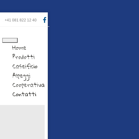
+41 081 822 12 40
Home
Prodotti
Caseificio
Alpeggi
Cooperativa
Contatti