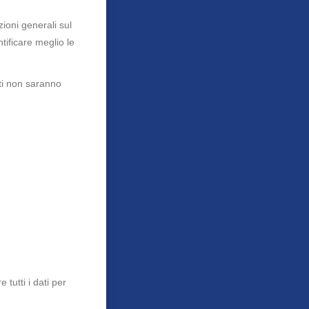
ioni generali sul
tificare meglio le
lti non saranno
 tutti i dati per