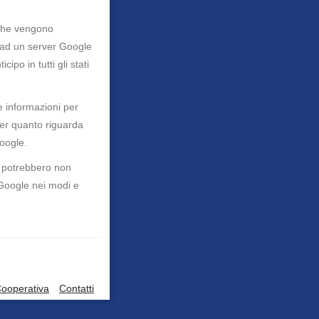
o che vengono
e ad un server Google
ipo in tutti gli stati
e informazioni per
 per quanto riguarda
Google.
to potrebbero non
 Google nei modi e
ooperativa
Contatti