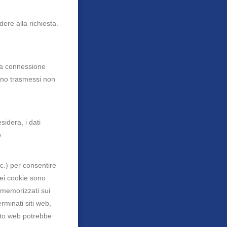
dere alla richiesta.
una connessione
gono trasmessi non
sidera, i dati
o.
cc.) per consentire
dei cookie sono
 memorizzati sui
rminati siti web,
sito web potrebbe